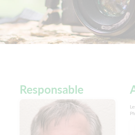
Responsable
A
Le
Ph