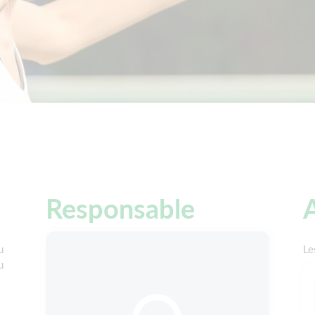
Responsable
A
u
Le
u